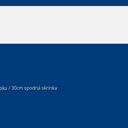
osku
/
30cm spodná skrinka