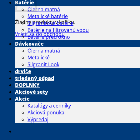
Batérie
Čierna matná
Metalické batérie
Žiadne produkty v košíku.
Silgranitové batérie
Batérie na filtrovanú vodu
Vrátiť sa do obchodu
Batérie pred okno
Dávkovače
Čierna matná
Metalické
Silgranit Look
drviče
triedený odpad
DOPLNKY
Akciové sety
Akcie
Katalógy a cenníky
Akciová ponuka
Výpredaj