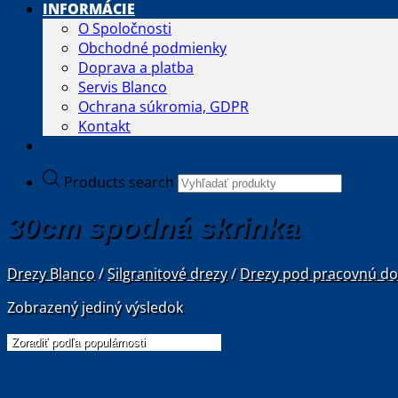
INFORMÁCIE
O Spoločnosti
Obchodné podmienky
Doprava a platba
Servis Blanco
Ochrana súkromia, GDPR
Kontakt
Products search
30cm spodná skrinka
Drezy Blanco
/
Silgranitové drezy
/
Drezy pod pracovnú d
Zobrazený jediný výsledok