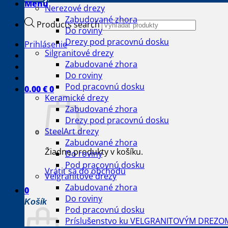
Menu
Nerezové drezy
Zabudované zhora
Products search
Do roviny
Drezy pod pracovnú dosku
Prihlásenie
Silgranitové drezy
Zabudované zhora
Do roviny
Pod pracovnú dosku
0.00
€
0
Keramické drezy
Zabudované zhora
Drezy pod pracovnú dosku
SteelArt drezy
Zabudované zhora
Žiadne produkty v košíku.
Do roviny
Pod pracovnú dosku
Vrátiť sa do obchodu
Velgranitové drezy
Zabudované zhora
0
Do roviny
Košík
Pod pracovnú dosku
Príslušenstvo ku VELGRANITOVÝM DREZO