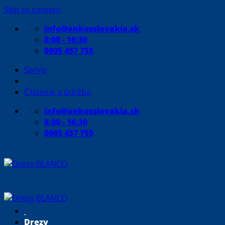
Skip to content
info@ankosslovakia.sk
8:00 - 16:30
0905 457 755
Servis
Čistenie a údržba
info@ankosslovakia.sk
8:00 - 16:30
0905 457 755
Drezy