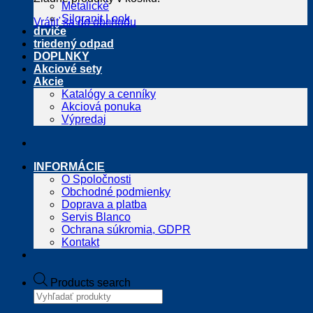
Metalické
Silgranit Look
Vrátiť sa do obchodu
drviče
triedený odpad
DOPLNKY
Akciové sety
Akcie
Katalógy a cenníky
Akciová ponuka
Výpredaj
INFORMÁCIE
O Spoločnosti
Obchodné podmienky
Doprava a platba
Servis Blanco
Ochrana súkromia, GDPR
Kontakt
Products search