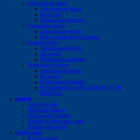
Silgranitové drezy
Zabudované zhora
Do roviny
Pod pracovnú dosku
Keramické drezy
Zabudované zhora
Drezy pod pracovnú dosku
SteelArt drezy
Zabudované zhora
Do roviny
Pod pracovnú dosku
Velgranitové drezy
Zabudované zhora
Do roviny
Pod pracovnú dosku
Príslušenstvo ku VELGRANITOVÝM
DREZOM
Batérie
Čierna matná
Metalické batérie
Silgranitové batérie
Batérie na filtrovanú vodu
Batérie pred okno
Dávkovače
Čierna matná