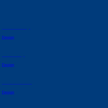
Design
Another Print Package
Design
FL3 Print Package
Design
Awesome Pencil Poster
Design