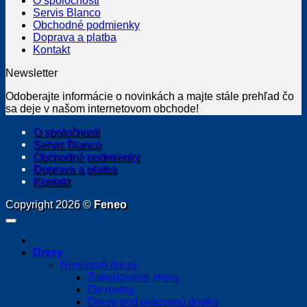
O spoločnosti
Servis Blanco
Obchodné podmienky
Doprava a platba
Kontakt
Newsletter
Odoberajte informácie o novinkách a majte stále prehľad čo
sa deje v našom internetovom obchode!
O spoločnosti
Servis Blanco
Obchodné podmienky
Doprava a platba
Kontakt
Copyright 2026 ©
Feneo
Drezy
Nerezové drezy
Zabudované zhora
Do roviny
Drezy pod pracovnú dosku