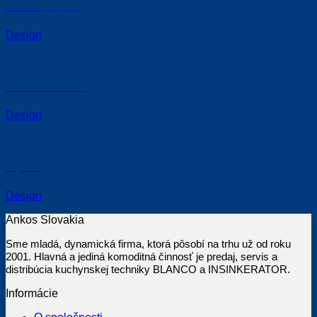
Portfolio typography
Design
Flatsome Poster Print
Design
Magazine
Design
Ankos Slovakia
Sme mladá, dynamická firma, ktorá pôsobí na trhu už od roku
2001. Hlavná a jediná komoditná činnosť je predaj, servis a
distribúcia kuchynskej techniky BLANCO a INSINKERATOR.
Informácie