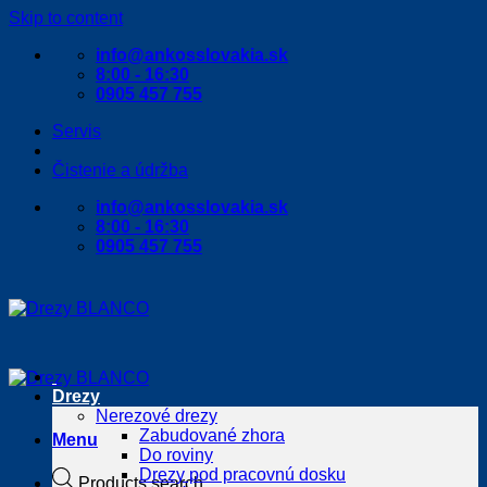
Skip to content
info@ankosslovakia.sk
8:00 - 16:30
0905 457 755
Servis
Čistenie a údržba
info@ankosslovakia.sk
8:00 - 16:30
0905 457 755
Drezy
Nerezové drezy
Zabudované zhora
Menu
Do roviny
Drezy pod pracovnú dosku
Products search