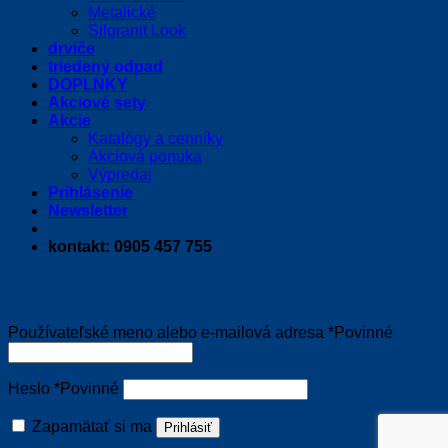
Metalické
Silgranit Look
drviče
triedený odpad
DOPLNKY
Akciové sety
Akcie
Katalógy a cenníky
Akciová ponuka
Výpredaj
Prihlásenie
Newsletter
kontakt: 0905 457 755
Prihlásenie
Používateľské meno alebo e-mailová adresa
*
Povinné
Heslo
*
Povinné
Zapamätať si ma
Prihlásiť