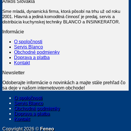
Ankos Slovakia
Sme mladá, dynamická firma, ktorá pôsobí na trhu už od roku
2001. Hlavná a jediná komoditná činnosť je predaj, servis a
distribúcia kuchynskej techniky BLANCO a INSINKERATOR.
Informácie
O spoločnosti
Servis Blanco
Obchodné podmienky
Doprava a platba
Kontakt
Newsletter
Odoberajte informácie o novinkách a majte stále prehľad čo
sa deje v našom internetovom obchode!
O spoločnosti
Servis Blanco
Obchodné podmienky
Doprava a platba
Kontakt
Copyright 2026 ©
Feneo