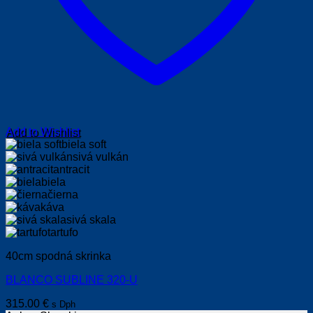
Add to Wishlist
biela soft
sivá vulkán
antracit
biela
čierna
káva
sivá skala
tartufo
40cm spodná skrinka
BLANCO SUBLINE 320-U
315.00
€
s Dph