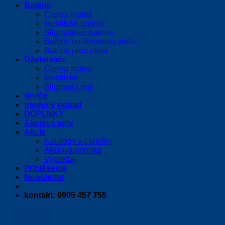
Batérie
Čierna matná
Metalické batérie
Silgranitové batérie
Batérie na filtrovanú vodu
Batérie pred okno
Dávkovače
Čierna matná
Metalické
Silgranit Look
drviče
triedený odpad
DOPLNKY
Akciové sety
Akcie
Katalógy a cenníky
Akciová ponuka
Výpredaj
Prihlásenie
Newsletter
kontakt: 0905 457 755
Prihlásenie