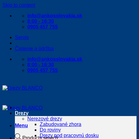
Skip to content
info@ankosslovakia.sk
8:00 - 16:30
0905 457 755
Servis
Čistenie a údržba
info@ankosslovakia.sk
8:00 - 16:30
0905 457 755
Drezy
Nerezové drezy
Zabudované zhora
Menu
Do roviny
Drezy pod pracovnú dosku
Products search