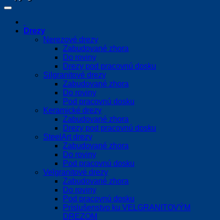
Drezy
Nerezové drezy
Zabudované zhora
Do roviny
Drezy pod pracovnú dosku
Silgranitové drezy
Zabudované zhora
Do roviny
Pod pracovnú dosku
Keramické drezy
Zabudované zhora
Drezy pod pracovnú dosku
SteelArt drezy
Zabudované zhora
Do roviny
Pod pracovnú dosku
Velgranitové drezy
Zabudované zhora
Do roviny
Pod pracovnú dosku
Príslušenstvo ku VELGRANITOVÝM
DREZOM