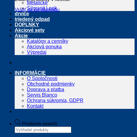
Metalické
Silgranit Look
Vrátiť sa do obchodu
drviče
triedený odpad
DOPLNKY
Akciové sety
Akcie
Katalógy a cenníky
Akciová ponuka
Výpredaj
INFORMÁCIE
O Spoločnosti
Obchodné podmienky
Doprava a platba
Servis Blanco
Ochrana súkromia, GDPR
Kontakt
Products search