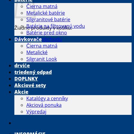
Čierna matná
Metalické batérie
Silgranitové batérie
Batérie na filtrovanú vodu
Žiadne produkty v košíku.
Batérie pred okno
Vrátiť sa do obchodu
Dávkovače
Čierna matná
Metalické
Silgranit Look
drviče
triedený odpad
DOPLNKY
Akciové sety
Akcie
Katalógy a cenníky
Akciová ponuka
Výpredaj