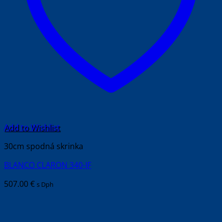
Add to Wishlist
30cm spodná skrinka
BLANCO CLARON 340-IF
507.00
€
s Dph