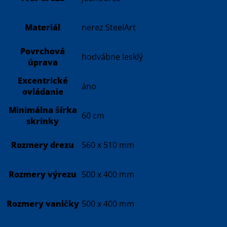
Materiál
nerez SteelArt
Povrchová
hodvábne lesklý
úprava
Excentrické
áno
ovládanie
Minimálna šírka
60 cm
skrinky
Rozmery drezu
560 x 510 mm
Rozmery výrezu
500 x 400 mm
Rozmery vaničky
500 x 400 mm