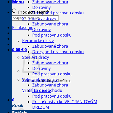
Menu
Zabudované zhora
Do roviny
Products search
Drezy pod pracovnú dosku
Silgranitové drezy
Zabudované zhora
Prihlásenie
Do roviny
Pod pracovnú dosku
Keramické drezy
Zabudované zhora
0.00
€
0
Drezy pod pracovnú dosku
SteelArt drezy
Zabudované zhora
Do roviny
Pod pracovnú dosku
Velgranitové drezy
Žiadne produkty v košíku.
Zabudované zhora
Vrátiť sa do obchodu
Do roviny
Pod pracovnú dosku
0
Príslušenstvo ku VELGRANITOVÝM
Košík
DREZOM
Batérie