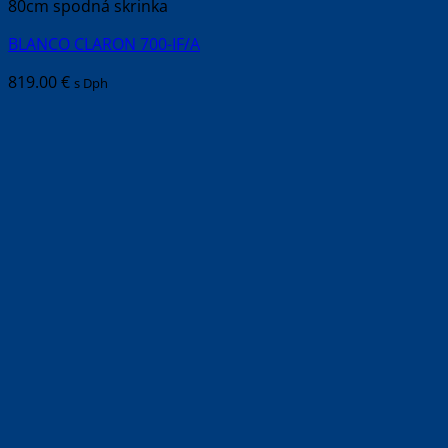
80cm spodná skrinka
BLANCO CLARON 700-IF/A
819.00
€
s Dph