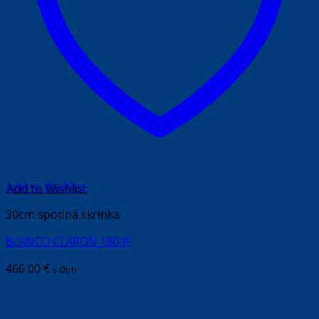
Add to Wishlist
30cm spodná skrinka
BLANCO CLARON 180-IF
466.00
€
s Dph