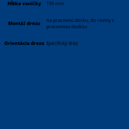
Hĺbka vaničky
190 mm
na pracovnú dosku, do roviny s
Montáž drezu
pracovnou doskou
Orientácia drezu
špecifický drez
Súvisiace produkty