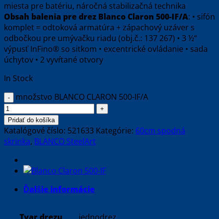
miesta pre batériu, náročná stabilizačná technika
Obsah balenia pre drez Blanco Claron 500-IF/A
: • sifón
komplet = odtoková armatúra + zápachový uzáver s
odbočkou pre umývačku riadu (obj.č.: 137 267) • 3 ½“
výpusť InFino® so sitkom • excentrické ovládanie • sada
úchytov • 2 vyvŕtané otvory
In Stock
množstvo BLANCO CLARON 500-IF/A
Pridať do košíka
Katalógové číslo:
521633
Kategórie:
60cm spodná
skrinka
,
BLANCO SteelArt
Ďalšie informácie
Tvar drezu
jednodrez