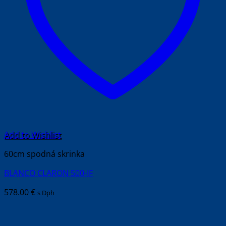
Add to Wishlist
60cm spodná skrinka
BLANCO CLARON 500-IF
578.00
€
s Dph