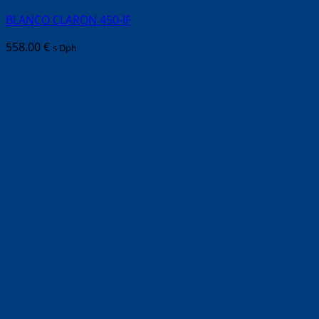
BLANCO CLARON 450-IF
558.00
€
s Dph