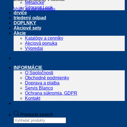
Metalické
Silgranit Look
Vrátiť sa do obchodu
drviče
triedený odpad
DOPLNKY
Akciové sety
Akcie
Katalógy a cenníky
Akciová ponuka
Výpredaj
INFORMÁCIE
O Spoločnosti
Obchodné podmienky
Doprava a platba
Servis Blanco
Ochrana súkromia, GDPR
Kontakt
Products search