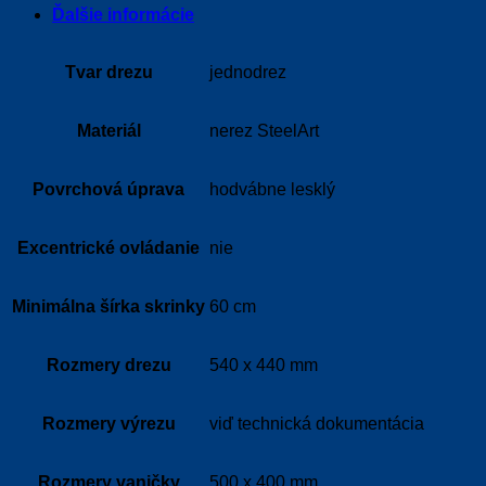
Ďalšie informácie
Tvar drezu
jednodrez
Materiál
nerez SteelArt
Povrchová úprava
hodvábne lesklý
Excentrické ovládanie
nie
Minimálna šírka skrinky
60 cm
Rozmery drezu
540 x 440 mm
Rozmery výrezu
viď technická dokumentácia
Rozmery vaničky
500 x 400 mm