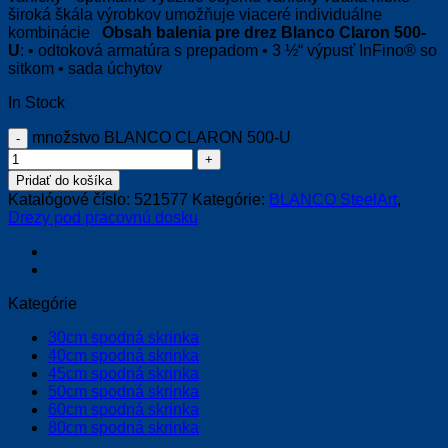
široká škála výrobkov umožňuje viaceré individuálne
kombinácie
Obsah balenia pre drez Blanco Claron 500-
U
: • odtoková armatúra s prepadom • 3 ½“ výpusť InFino® so
sitkom • sada úchytov
In Stock
množstvo BLANCO CLARON 500-U
Pridať do košíka
Katalógové číslo:
521577
Kategórie:
BLANCO SteelArt
,
Drezy pod pracovnú dosku
Kategórie
30cm spodná skrinka
40cm spodná skrinka
45cm spodná skrinka
50cm spodná skrinka
60cm spodná skrinka
80cm spodná skrinka