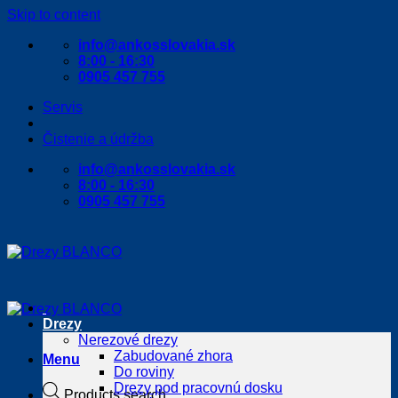
Skip to content
info@ankosslovakia.sk
8:00 - 16:30
0905 457 755
Servis
Čistenie a údržba
info@ankosslovakia.sk
8:00 - 16:30
0905 457 755
Drezy
Nerezové drezy
Zabudované zhora
Menu
Do roviny
Drezy pod pracovnú dosku
Products search