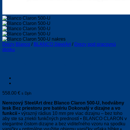
Drezy Blanco
/
BLANCO SteelArt
/
Drezy pod pracovnú
dosku
BLANCO CLARON 500-U
558.00
€
s Dph
Nerezový SteelArt drez Blanco Claron 500-U, hodvábny
lesk
Bez priestoru pre batériu
Dokonalý v dizajne a vo
funkcii
• výrazný rádius 10 mm pre viac dizajnu – bez toho
aby ste sa zriekli funkčných predností • BLANCO CLARON v
elegantne čistom dizajne a bez viditeľného vzoru na spodku
vaničky • optimálne využitie objemu vaničky vďaka hĺbke •