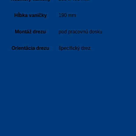
Hĺbka vaničky
190 mm
Montáž drezu
pod pracovnú dosku
Orientácia drezu
špecifický drez
Súvisiace produkty