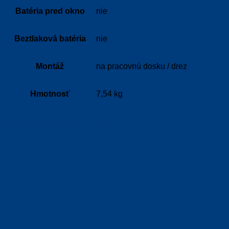
Batéria pred okno
nie
Beztlaková batéria
nie
Montáž
na pracovnú dosku / drez
Hmotnosť
7,54 kg
Možno by sa Vám páčilo…