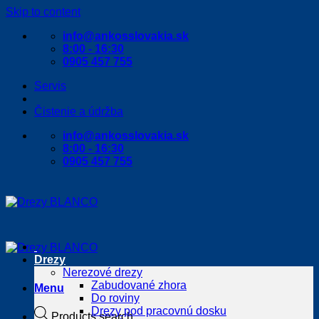
Skip to content
info@ankosslovakia.sk
8:00 - 16:30
0905 457 755
Servis
Čistenie a údržba
info@ankosslovakia.sk
8:00 - 16:30
0905 457 755
Drezy
Nerezové drezy
Zabudované zhora
Menu
Do roviny
Drezy pod pracovnú dosku
Products search