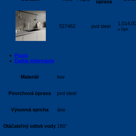
úprava
1,014.0
527462
pvd steel
s Dph
Popis
Ďalšie informácie
Materiál
kov
Povrchová úprava
pvd steel
Výsuvná sprcha
áno
Otáčateľný odtok vody
180°