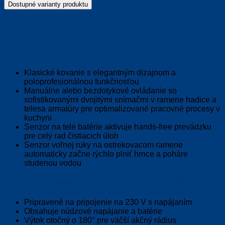
Dostupné varianty produktu
BLANCO CULINA-S II
Senzor
Klasické kovanie s elegantným dizajnom a
poloprofesionálnou funkčnosťou
Manuálne alebo bezdotykové ovládanie so
sofistikovanými dvojitými snímačmi v ramene hadice a
telesa armatúry pre optimalizované pracovné procesy v
kuchyni
Senzor na tele batérie aktivuje hands-free prevádzku
pre celý rad čistiacich úloh
Senzor voľnej ruky na ostrekovacom ramene
automaticky začne rýchlo plniť hrnce a poháre
studenou vodou
Technické parametre pre Blanco Culina- S II Senzor
Pripravené na pripojenie na 230 V s napájaním
Obsahuje núdzové napájanie a batérie
Výtok otočný o 180° pre väčší akčný rádius