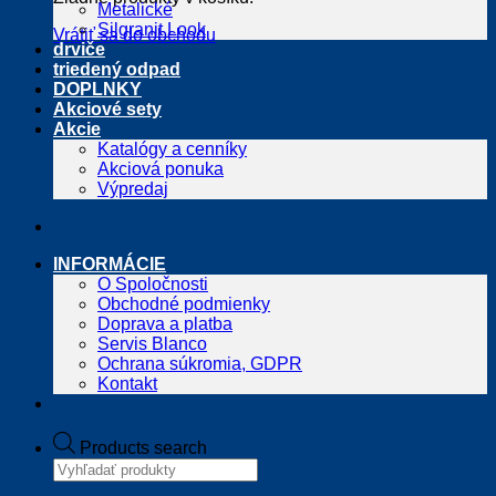
Metalické
Silgranit Look
Vrátiť sa do obchodu
drviče
triedený odpad
DOPLNKY
Akciové sety
Akcie
Katalógy a cenníky
Akciová ponuka
Výpredaj
INFORMÁCIE
O Spoločnosti
Obchodné podmienky
Doprava a platba
Servis Blanco
Ochrana súkromia, GDPR
Kontakt
Products search