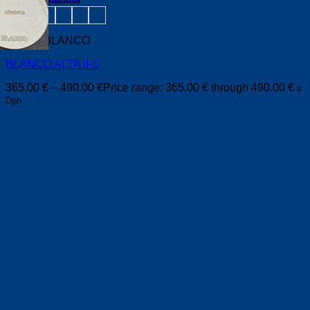
Batérie BLANCO
BLANCO ALTA II-S
365.00
€
–
490.00
€
Price range: 365.00 € through 490.00 €
s
Dph