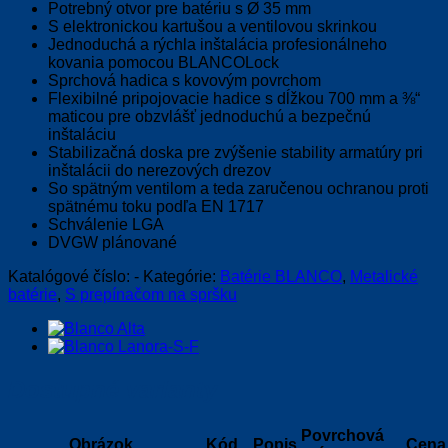
Potrebný otvor pre batériu s Ø 35 mm
S elektronickou kartušou a ventilovou skrinkou
Jednoduchá a rýchla inštalácia profesionálneho
kovania pomocou BLANCOLock
Sprchová hadica s kovovým povrchom
Flexibilné pripojovacie hadice s dĺžkou 700 mm a ⅜“
maticou pre obzvlášť jednoduchú a bezpečnú
inštaláciu
Stabilizačná doska pre zvýšenie stability armatúry pri
inštalácii do nerezových drezov
So spätným ventilom a teda zaručenou ochranou proti
spätnému toku podľa EN 1717
Schválenie LGA
DVGW plánované
Katalógové číslo:
-
Kategórie:
Batérie BLANCO
,
Metalické
batérie
,
S prepínačom na spršku
Dostupné varianty
Povrchová
Obrázok
Kód
Popis
Cena