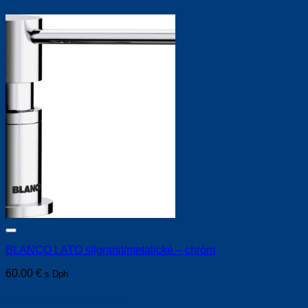
BLANCO LATO silgranit/metalické – chróm
60.00
€
s Dph
Súvisiace produkty