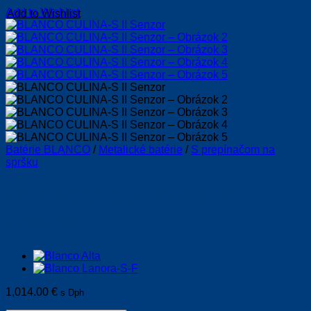
Add to Wishlist
Batérie BLANCO
/
Metalické batérie
/
S prepínačom na
spršku
BLANCO CULINA-S II
Senzor
1,014.00
€
s Dph