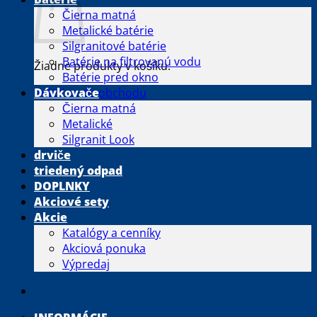
Čierna matná
Metalické batérie
Silgranitové batérie
Batérie na filtrovanú vodu
Žiadne produkty v košíku.
Batérie pred okno
Vrátiť sa do obchodu
Dávkovače
Čierna matná
Metalické
Silgranit Look
drviče
triedený odpad
DOPLNKY
Akciové sety
Akcie
Katalógy a cenníky
Akciová ponuka
Výpredaj