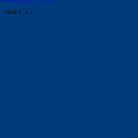
BLANCO LIVIA – chróm
140.00
€
s Dph