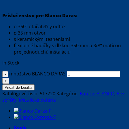
Príslušenstvo pre Blanco Daras:
o 360° otáčateľný odtok
ø 35 mm otvor
s keramickými tesneniami
flexibilné hadičky s dĺžkou 350 mm a 3/8‘‘ maticou
pre jednoduchú inštaláciu
In Stock
množstvo BLANCO DARAS
Pridať do košíka
Katalógové číslo:
517720
Kategórie:
Batérie BLANCO
,
Bez
spršky
,
Metalické batérie
Popis