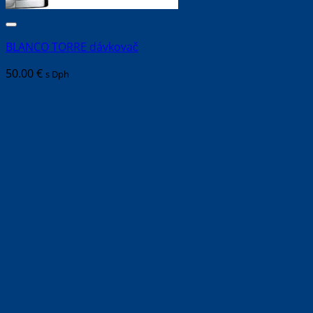
BLANCO TORRE dávkovač
50.00
€
s Dph