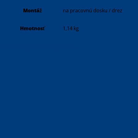
Montáž
na pracovnú dosku / drez
Hmotnosť
1,14 kg
Možno by sa Vám páčilo…