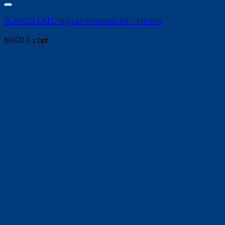
BLANCO LATO silgranit/metalické – chróm
60.00
€
s Dph