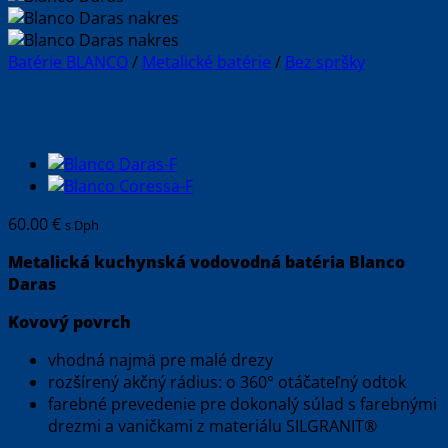
Batérie BLANCO
/
Metalické batérie
/
Bez spršky
BLANCO DARAS
60.00
€
s Dph
Metalická kuchynská vodovodná batéria Blanco
Daras
Kovový povrch
vhodná najmä pre malé drezy
rozšírený akčný rádius: o 360° otáčateľný odtok
farebné prevedenie pre dokonalý súlad s farebnými
drezmi a vaničkami z materiálu SILGRANIT®