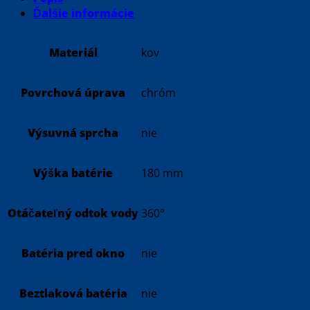
Ďalšie informácie
Materiál
kov
Povrchová úprava
chróm
Výsuvná sprcha
nie
Výška batérie
180 mm
Otáčateľný odtok vody
360°
Batéria pred okno
nie
Beztlaková batéria
nie