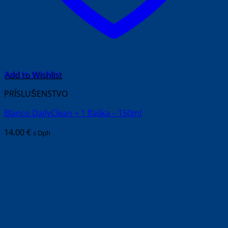
Add to Wishlist
PRÍSLUŠENSTVO
Blanco DailyClean + 1 fľaška – 150ml
14.00
€
s Dph
Súvisiace produkty