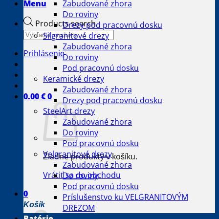
Menu
Zabudované zhora
Do roviny
Products search
Drezy pod pracovnú dosku
Silgranitové drezy
Zabudované zhora
Prihlásenie
Do roviny
Pod pracovnú dosku
Keramické drezy
Zabudované zhora
0.00
€
0
Drezy pod pracovnú dosku
SteelArt drezy
Zabudované zhora
Do roviny
Pod pracovnú dosku
Velgranitové drezy
Žiadne produkty v košíku.
Zabudované zhora
Vrátiť sa do obchodu
Do roviny
Pod pracovnú dosku
0
Príslušenstvo ku VELGRANITOVÝM
Košík
DREZOM
Batérie