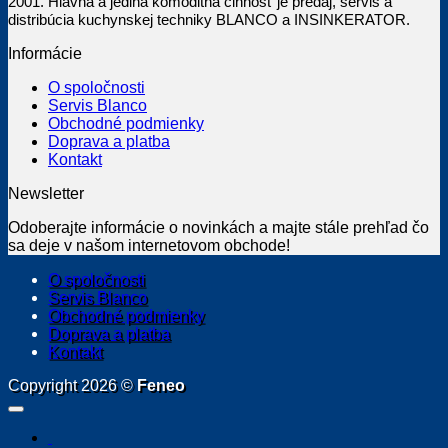
2001. Hlavná a jediná komoditná činnosť je predaj, servis a
distribúcia kuchynskej techniky BLANCO a INSINKERATOR.
Informácie
O spoločnosti
Servis Blanco
Obchodné podmienky
Doprava a platba
Kontakt
Newsletter
Odoberajte informácie o novinkách a majte stále prehľad čo
sa deje v našom internetovom obchode!
O spoločnosti
Servis Blanco
Obchodné podmienky
Doprava a platba
Kontakt
Copyright 2026 ©
Feneo