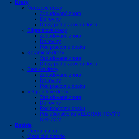
Drezy
Nerezové drezy
Zabudované zhora
Do roviny
Drezy pod pracovnú dosku
Silgranitové drezy
Zabudované zhora
Do roviny
Pod pracovnú dosku
Keramické drezy
Zabudované zhora
Drezy pod pracovnú dosku
SteelArt drezy
Zabudované zhora
Do roviny
Pod pracovnú dosku
Velgranitové drezy
Zabudované zhora
Do roviny
Pod pracovnú dosku
Príslušenstvo ku VELGRANITOVÝM
DREZOM
Batérie
Čierna matná
Metalické batérie