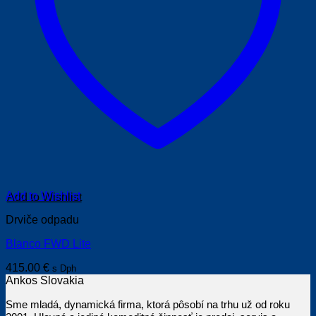
Add to Wishlist
Drviče odpadu
Blanco FWD Lite
415.00
€
s Dph
Ankos Slovakia
Sme mladá, dynamická firma, ktorá pôsobí na trhu už od roku