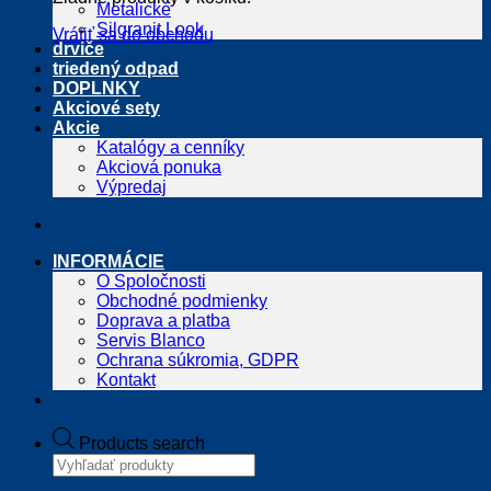
Metalické
Silgranit Look
Vrátiť sa do obchodu
drviče
triedený odpad
DOPLNKY
Akciové sety
Akcie
Katalógy a cenníky
Akciová ponuka
Výpredaj
INFORMÁCIE
O Spoločnosti
Obchodné podmienky
Doprava a platba
Servis Blanco
Ochrana súkromia, GDPR
Kontakt
Products search