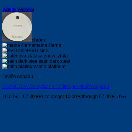
Add to Wishlist
chróm
matná čierna
PVD steel
saténová zlatá
satin dark steel
satin platinum
Drviče odpadu
BLANCO FWD krytka na tlačítko pre drviče odpadu
10.00
€
–
67.00
€
Price range: 10.00 € through 67.00 €
s Dph