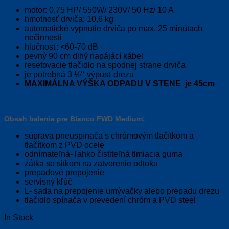
motor: 0,75 HP/ 550W/ 230V/ 50 Hz/ 10 A
hmotnosť drviča: 10,6 kg
automatické vypnutie drviča po max. 25 minútach
nečinnosti
hlučnosť: <60-70 dB
pevný 90 cm dlhý napájácí kábel
resetovacie tlačidlo na spodnej strane drviča
je potrebná 3 ½‘‘ výpusť drezu
MAXIMÁLNA VÝ
ŠKA ODPADU V STENE je 45cm
Obsah balenia pre Blanco FWD Medium:
súprava pneuspínača s chrómovým tlačítkom a
tlačítkom z PVD ocele
odnímateľná- ľahko čistiteľná tlmiacia guma
zátka so sitkom na zatvorenie odtoku
prepadové prepojenie
servisný kľúč
L- sada na prepojenie umývačky alebo prepadu drezu
tlačidlo spínača v prevedení chróm a PVD steel
In Stock