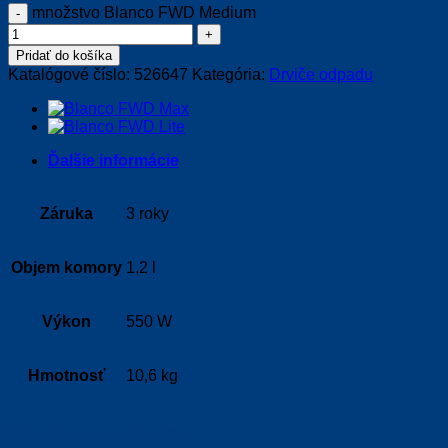
množstvo Blanco FWD Medium
Pridať do košíka
Katalógové číslo:
526647
Kategória:
Drviče odpadu
Ďalšie informácie
Záruka
3 roky
Objem komory
1,2 l
Výkon
550 W
Hmotnosť
10,6 kg
Súvisiace produkty