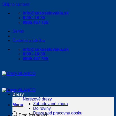
Skip to content
info@ankosslovakia.sk
8:00 - 16:30
0905 457 755
Servis
Čistenie a údržba
info@ankosslovakia.sk
8:00 - 16:30
0905 457 755
Drezy
Nerezové drezy
Zabudované zhora
Menu
Do roviny
Drezy pod pracovnú dosku
Products search