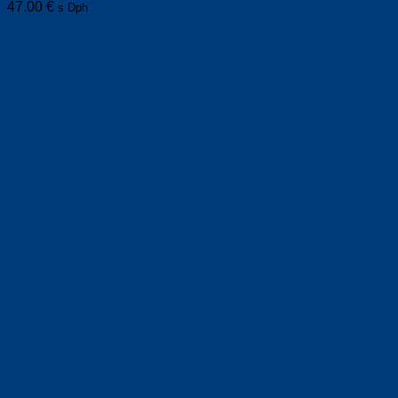
47.00
€
s Dph