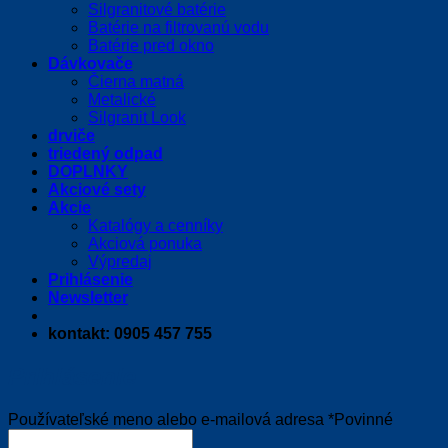
Silgranitové batérie
Batérie na filtrovanú vodu
Batérie pred okno
Dávkovače
Čierna matná
Metalické
Silgranit Look
drviče
triedený odpad
DOPLNKY
Akciové sety
Akcie
Katalógy a cenníky
Akciová ponuka
Výpredaj
Prihlásenie
Newsletter
kontakt: 0905 457 755
Prihlásenie
Používateľské meno alebo e-mailová adresa
*
Povinné