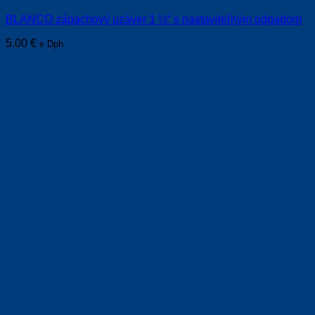
BLANCO zápachový uzáver 1 ½“ s nastaviteľným odpadom
5.00
€
s Dph