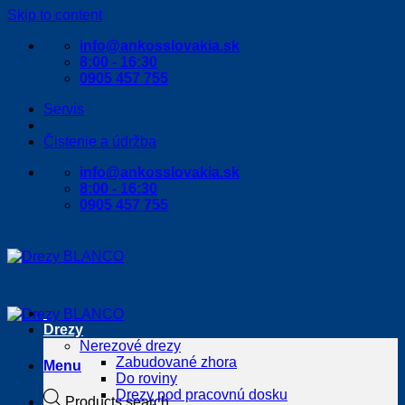
Skip to content
info@ankosslovakia.sk
8:00 - 16:30
0905 457 755
Servis
Čistenie a údržba
info@ankosslovakia.sk
8:00 - 16:30
0905 457 755
Drezy
Nerezové drezy
Zabudované zhora
Menu
Do roviny
Drezy pod pracovnú dosku
Products search