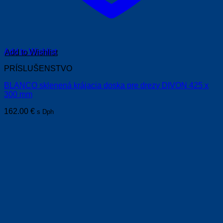
Add to Wishlist
PRÍSLUŠENSTVO
BLANCO sklenená krájacia doska pre drezy DIVON 425 x
300 mm
162.00
€
s Dph