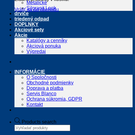
Metalické
Silgranit Look
Vrátiť sa do obchodu
drviče
triedený odpad
DOPLNKY
Akciové sety
Akcie
Katalógy a cenníky
Akciová ponuka
Výpredaj
INFORMÁCIE
O Spoločnosti
Obchodné podmienky
Doprava a platba
Servis Blanco
Ochrana súkromia, GDPR
Kontakt
Products search