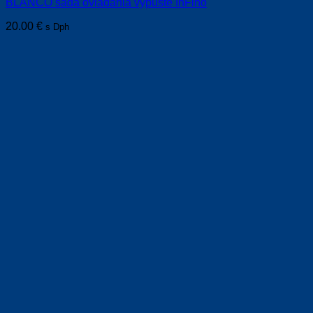
BLANCO sada ovládania výpuste InFino
20.00
€
s Dph