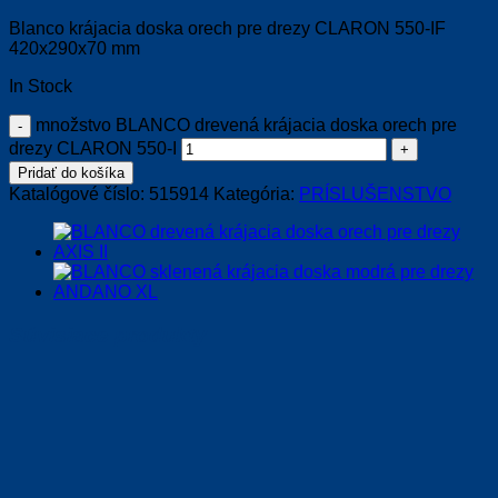
Blanco krájacia doska orech pre drezy CLARON 550-IF
420x290x70 mm
In Stock
množstvo BLANCO drevená krájacia doska orech pre
drezy CLARON 550-I
Pridať do košíka
Katalógové číslo:
515914
Kategória:
PRÍSLUŠENSTVO
Súvisiace produkty