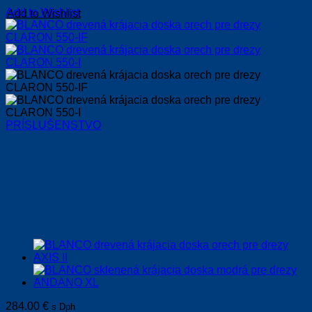
Add to Wishlist
PRÍSLUŠENSTVO
BLANCO drevená krájacia
doska orech pre drezy
CLARON 550-I
284.00
€
s Dph