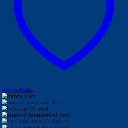
Add to Wishlist
chróm
matná čierna
PVD steel
saténová zlatá
satin dark steel
satin platinum