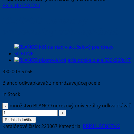
PRÍSLUŠENSTVO
BLANCO nerezový
univerzálny odkvapkávač
330.00
€
s Dph
Blanco odkvapkávač z nehrdzavejúcej ocele
In Stock
množstvo BLANCO nerezový univerzálny odkvapkávač
Pridať do košíka
Katalógové číslo:
223067
Kategória:
PRÍSLUŠENSTVO