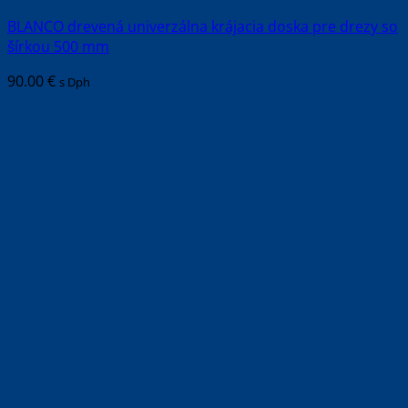
BLANCO drevená univerzálna krájacia doska pre drezy so
šírkou 500 mm
90.00
€
s Dph