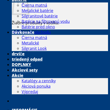
Čierna matná
Metalické batérie
Silgranitové batérie
Batérie na filtrovanú vodu
Žiadne produkty v košíku.
Batérie pred okno
Vrátiť sa do obchodu
Dávkovače
Čierna matná
Metalické
Silgranit Look
drviče
triedený odpad
DOPLNKY
Akciové sety
Akcie
Katalógy a cenníky
Akciová ponuka
Výpredaj