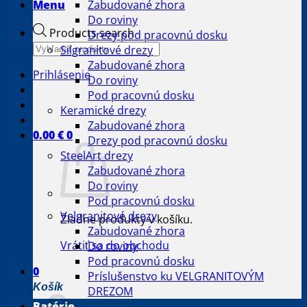
Menu
Zabudované zhora
Do roviny
Products search
Drezy pod pracovnú dosku
Silgranitové drezy
Zabudované zhora
Prihlásenie
Do roviny
Pod pracovnú dosku
Keramické drezy
Zabudované zhora
0.00
€
0
Drezy pod pracovnú dosku
SteelArt drezy
Zabudované zhora
Do roviny
Pod pracovnú dosku
Velgranitové drezy
Žiadne produkty v košíku.
Zabudované zhora
Vrátiť sa do obchodu
Do roviny
Pod pracovnú dosku
0
Príslušenstvo ku VELGRANITOVÝM
Košík
DREZOM
Batérie