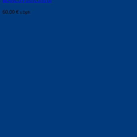
BLANCO PushControl
60.00
€
s Dph