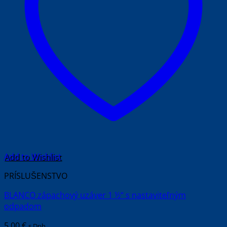
Add to Wishlist
PRÍSLUŠENSTVO
BLANCO zápachový uzáver 1 ½“ s nastaviteľným
odpadom
5.00
€
s Dph