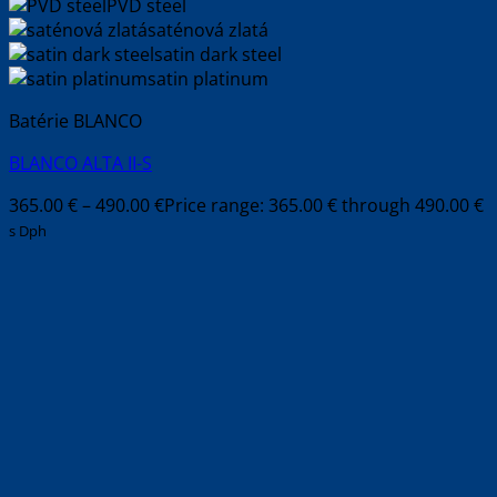
PVD steel
saténová zlatá
satin dark steel
satin platinum
Batérie BLANCO
BLANCO ALTA II-S
365.00
€
–
490.00
€
Price range: 365.00 € through 490.00 €
s Dph