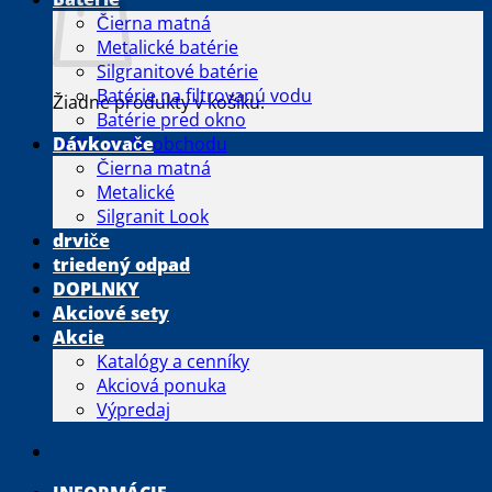
Čierna matná
Metalické batérie
Silgranitové batérie
Batérie na filtrovanú vodu
Žiadne produkty v košíku.
Batérie pred okno
Vrátiť sa do obchodu
Dávkovače
Čierna matná
Metalické
Silgranit Look
drviče
triedený odpad
DOPLNKY
Akciové sety
Akcie
Katalógy a cenníky
Akciová ponuka
Výpredaj