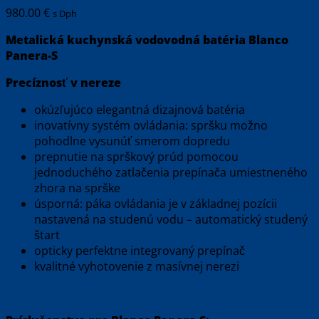
980.00
€
s Dph
Metalická kuchynská vodovodná batéria Blanco
Panera-S
Precíznosť v nereze
okúzľujúco elegantná dizajnová batéria
inovatívny systém ovládania: spršku možno
pohodlne vysunúť smerom dopredu
prepnutie na sprškový prúd pomocou
jednoduchého zatlačenia prepínača umiestneného
zhora na sprške
úsporná: páka ovládania je v základnej pozícii
nastavená na studenú vodu – automatický studený
štart
opticky perfektne integrovaný prepínač
kvalitné vyhotovenie z masívnej nerezi