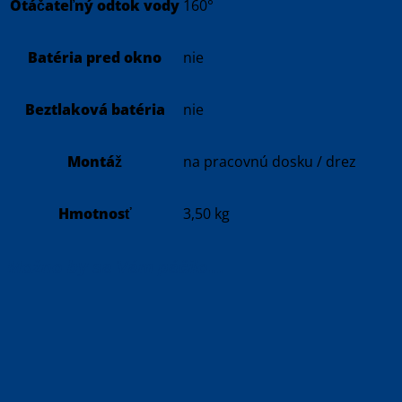
Otáčateľný odtok vody
160°
Batéria pred okno
nie
Beztlaková batéria
nie
Montáž
na pracovnú dosku / drez
Hmotnosť
3,50 kg
Možno by sa Vám páčilo…