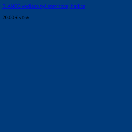
BLANCO vodiaca tyč sprchovej hadice
20.00
€
s Dph