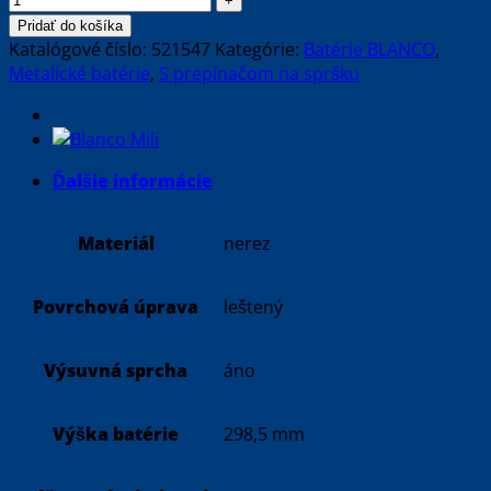
Pridať do košíka
Katalógové číslo:
521547
Kategórie:
Batérie BLANCO
,
Metalické batérie
,
S prepínačom na spršku
Ďalšie informácie
Materiál
nerez
Povrchová úprava
leštený
Výsuvná sprcha
áno
Výška batérie
298,5 mm