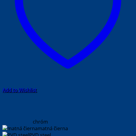
Add to Wishlist
chróm
matná čierna
PVD steel