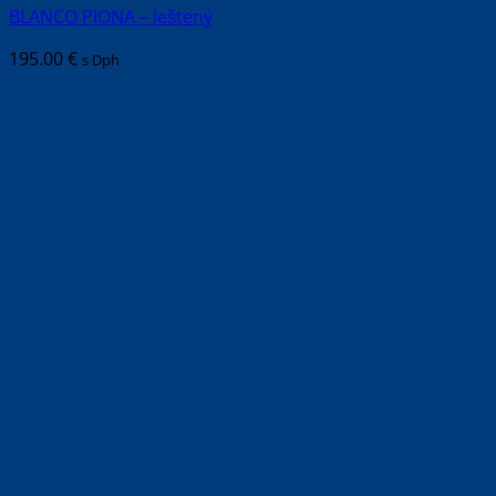
BLANCO PIONA – leštený
195.00
€
s Dph