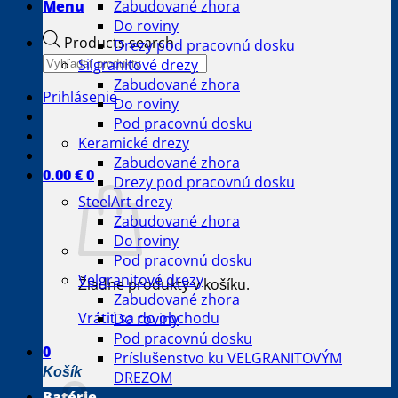
Menu
Zabudované zhora
Do roviny
Products search
Drezy pod pracovnú dosku
Silgranitové drezy
Zabudované zhora
Prihlásenie
Do roviny
Pod pracovnú dosku
Keramické drezy
Zabudované zhora
0.00
€
0
Drezy pod pracovnú dosku
SteelArt drezy
Zabudované zhora
Do roviny
Pod pracovnú dosku
Velgranitové drezy
Žiadne produkty v košíku.
Zabudované zhora
Vrátiť sa do obchodu
Do roviny
Pod pracovnú dosku
0
Príslušenstvo ku VELGRANITOVÝM
Košík
DREZOM
Batérie