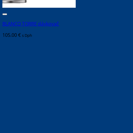
BLANCO TORRE dávkovač
105.00
€
s Dph