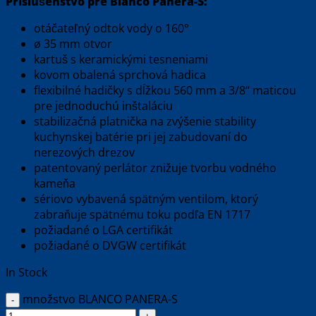
Príslušenstvo pre Blanco Panera-S:
otáčateľný odtok vody o 160°
ø 35 mm otvor
kartuš s keramickými tesneniami
kovom obalená sprchová hadica
flexibilné hadičky s dĺžkou 560 mm a 3/8‘‘ maticou
pre jednoduchú inštaláciu
stabilizačná platnička na zvýšenie stability
kuchynskej batérie pri jej zabudovaní do
nerezových drezov
patentovaný perlátor znižuje tvorbu vodného
kameňa
sériovo vybavená spätným ventilom, ktorý
zabraňuje spätnému toku podľa EN 1717
požiadané o LGA certifikát
požiadané o DVGW certifikát
In Stock
množstvo BLANCO PANERA-S