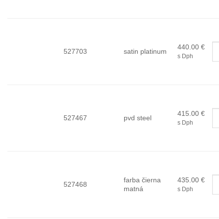
440.00
€
527703
satin platinum
s Dph
415.00
€
527467
pvd steel
s Dph
farba čierna
435.00
€
527468
matná
s Dph