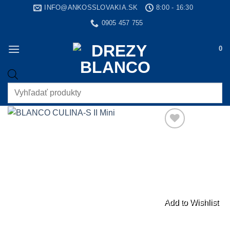
Skip
INFO@ANKOSSLOVAKIA.SK
8:00 - 16:30
to
0905 457 755
content
0
Products
search
Add to Wishlist