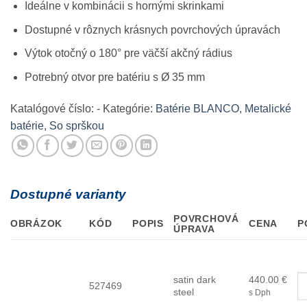
Ideálne v kombinácii s hornými skrinkami
Dostupné v rôznych krásnych povrchových úpravách
Výtok otočný o 180° pre väčší akčný rádius
Potrebný otvor pre batériu s Ø 35 mm
Katalógové číslo:
-
Kategórie:
Batérie BLANCO
,
Metalické
batérie
,
So sprškou
Dostupné varianty
POVRCHOVÁ
OBRÁZOK
KÓD
POPIS
CENA
P
ÚPRAVA
satin dark
440.00
€
527469
steel
s Dph