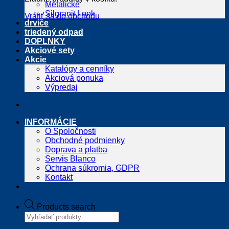
Metalické
Silgranit Look
Vrátiť sa do obchodu
drviče
triedený odpad
DOPLNKY
Akciové sety
Akcie
Katalógy a cenníky
Akciová ponuka
Výpredaj
INFORMÁCIE
O Spoločnosti
Obchodné podmienky
Doprava a platba
Servis Blanco
Ochrana súkromia, GDPR
Kontakt
Products search