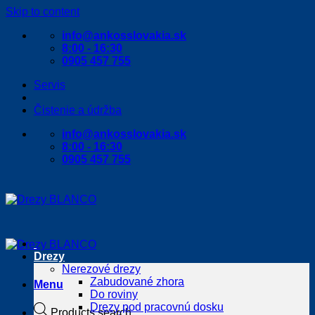
Skip to content
info@ankosslovakia.sk
8:00 - 16:30
0905 457 755
Servis
Čistenie a údržba
info@ankosslovakia.sk
8:00 - 16:30
0905 457 755
Drezy
Nerezové drezy
Zabudované zhora
Menu
Do roviny
Drezy pod pracovnú dosku
Products search