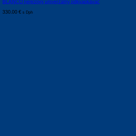
BLANCO nerezový univerzálny odkvapkávač
330.00
€
s Dph