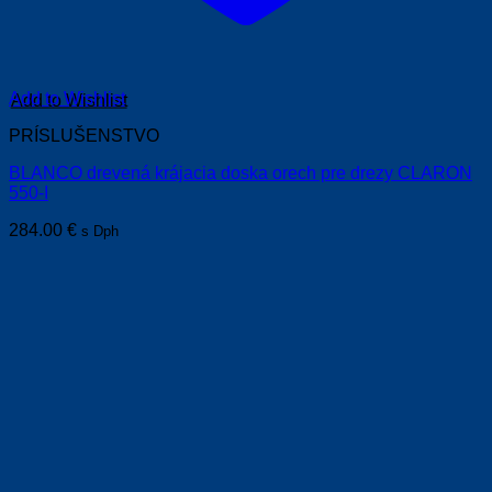
Add to Wishlist
PRÍSLUŠENSTVO
BLANCO drevená krájacia doska orech pre drezy CLARON
550-I
284.00
€
s Dph