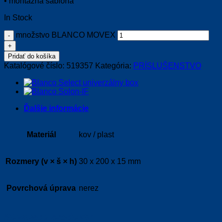
• montážna šablóna
In Stock
množstvo BLANCO MOVEX
Pridať do košíka
Katalógové číslo:
519357
Kategória:
PRÍSLUŠENSTVO
Ďalšie informácie
Materiál
kov / plast
Rozmery (v × š × h)
30 x 200 x 15 mm
Povrchová úprava
nerez
Súvisiace produkty