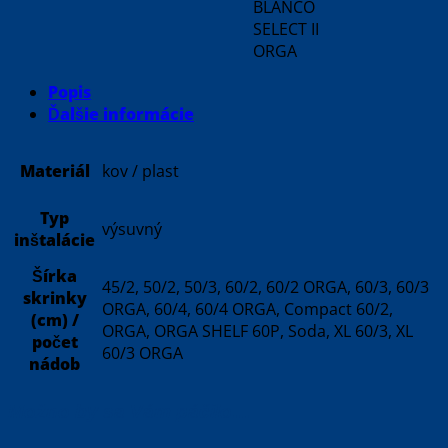
BLANCO
SELECT II
ORGA
Popis
Ďalšie informácie
Materiál
kov / plast
Typ
výsuvný
inštalácie
Šírka
45/2, 50/2, 50/3, 60/2, 60/2 ORGA, 60/3, 60/3
skrinky
ORGA, 60/4, 60/4 ORGA, Compact 60/2,
(cm) /
ORGA, ORGA SHELF 60P, Soda, XL 60/3, XL
počet
60/3 ORGA
nádob
Možno by sa Vám páčilo…