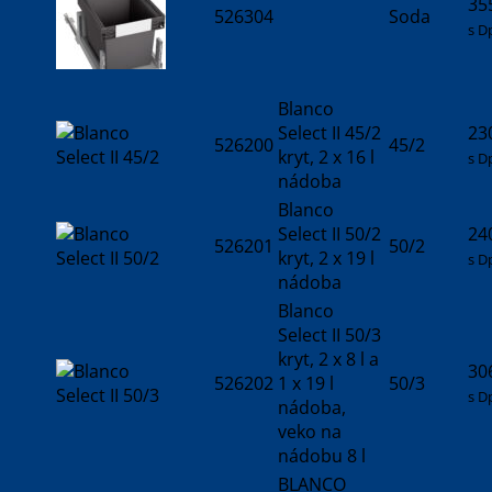
35
526304
Soda
s D
Blanco
Select II 45/2
23
526200
45/2
kryt, 2 x 16 l
s D
nádoba
Blanco
Select II 50/2
24
526201
50/2
kryt, 2 x 19 l
s D
nádoba
Blanco
Select II 50/3
kryt, 2 x 8 l a
30
526202
1 x 19 l
50/3
s D
nádoba,
veko na
nádobu 8 l
BLANCO