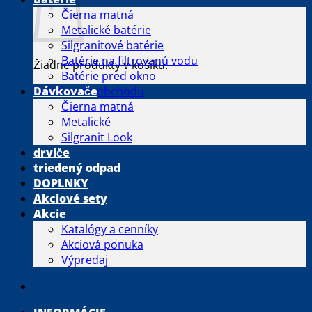
Čierna matná
Metalické batérie
Silgranitové batérie
Batérie na filtrovanú vodu
Žiadne produkty v košíku.
Batérie pred okno
Vrátiť sa do obchodu
Dávkovače
Čierna matná
Metalické
Silgranit Look
drviče
triedený odpad
DOPLNKY
Akciové sety
Akcie
Katalógy a cenníky
Akciová ponuka
Výpredaj