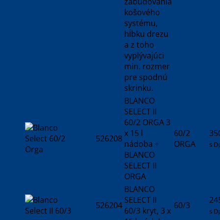
zabudovania
košového
systému,
hĺbku drezu
a z toho
vyplývajúci
min. rozmer
pre spodnú
skrinku.
BLANCO
SELECT II
60/2 ORGA 3
x 15 l
60/2
35
526208
nádoba +
ORGA
s D
BLANCO
SELECT II
ORGA
BLANCO
SELECT II
24
526204
60/3
60/3 kryt, 3 x
s D