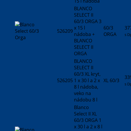
15 l nádoba
BLANCO
SELECT II
60/3 ORGA 3
x 15 l
60/3
37
526209
nádoba +
ORGA
s D
BLANCO
SELECT II
ORGA
BLANCO
SELECT II
60/3 XL kryt,
33
526205
1 x 30 l a 2 x
XL 60/3
s D
8 l nádoba,
veko na
nádobu 8 l
Blanco
Select II XL
60/3 ORGA 1
x 30 l a 2 x 8 l