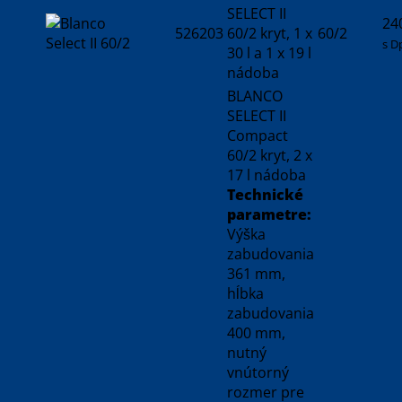
SELECT II
24
526203
60/2 kryt, 1 x
60/2
s D
30 l a 1 x 19 l
nádoba
BLANCO
SELECT II
Compact
60/2 kryt, 2 x
17 l nádoba
Technické
parametre:
Výška
zabudovania
361 mm,
hĺbka
zabudovania
400 mm,
nutný
vnútorný
rozmer pre