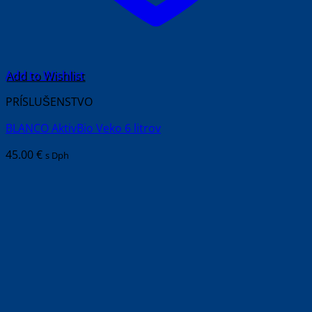
Add to Wishlist
PRÍSLUŠENSTVO
BLANCO AktivBio Veko 6 litrov
45.00
€
s Dph