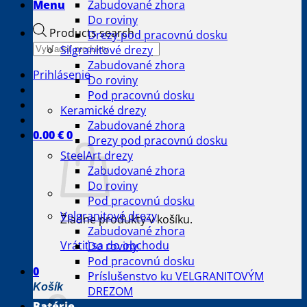
Menu
Zabudované zhora
Do roviny
Products search
Drezy pod pracovnú dosku
Silgranitové drezy
Zabudované zhora
Prihlásenie
Do roviny
Pod pracovnú dosku
Keramické drezy
Zabudované zhora
0.00
€
0
Drezy pod pracovnú dosku
SteelArt drezy
Zabudované zhora
Do roviny
Pod pracovnú dosku
Velgranitové drezy
Žiadne produkty v košíku.
Zabudované zhora
Vrátiť sa do obchodu
Do roviny
Pod pracovnú dosku
0
Príslušenstvo ku VELGRANITOVÝM
Košík
DREZOM
Batérie