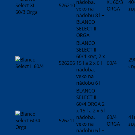
nádoba,
XL 60/3
40
526210
veko na
ORGA
s D
nádobu 8 l +
BLANCO
SELECT II
ORGA
BLANCO
SELECT II
60/4 kryt, 2 x
29
526206
15 l a 2 x 6 l
60/4
s D
nádoba,
veko na
nádobu 6 l
BLANCO
SELECT II
60/4 ORGA 2
x 15 l a 2 x 6 l
nádoba,
60/4
41
526211
veko na
ORGA
s D
nádobu 6 l +