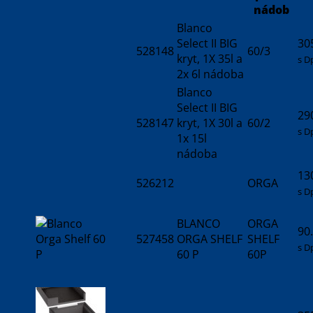
nádob
Blanco
Select II BIG
30
528148
60/3
kryt, 1X 35l a
s D
2x 6l nádoba
Blanco
Select II BIG
29
528147
kryt, 1X 30l a
60/2
s D
1x 15l
nádoba
13
526212
ORGA
s D
BLANCO
ORGA
90
527458
ORGA SHELF
SHELF
s D
60 P
60P