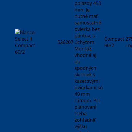
pojazdy 450
mm. Je
nutné mať
samostatné
dvierka bez
pántov, s
Compact
27
526207
úchytom.
60/2
s D
Montáž
vhodná aj
do
spodných
skriniek s
kazetovými
dvierkami so
40 mm
rámom. Pri
plánovaní
treba
zohľadniť
výšku