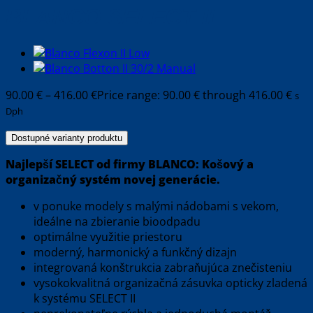
BLANCO SELECT II
90.00
€
–
416.00
€
Price range: 90.00 € through 416.00 €
s
Dph
Dostupné varianty produktu
Najlepší SELECT od firmy BLANCO: Košový a
organizačný systém novej generácie.
v ponuke modely s malými nádobami s vekom,
ideálne na zbieranie bioodpadu
optimálne využitie priestoru
moderný, harmonický a funkčný dizajn
integrovaná konštrukcia zabraňujúca znečisteniu
vysokokvalitná organizačná zásuvka opticky zladená
k systému SELECT II