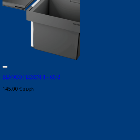
BLANCO FLEXON II – 60/2
145.00
€
s Dph