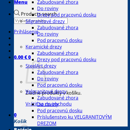
Menu
Zabudované zhora
Do roviny
Products search
Drezy pod pracovnú dosku
Silgranitové drezy
Zabudované zhora
Prihlásenie
Do roviny
Pod pracovnú dosku
Keramické drezy
Zabudované zhora
0.00
€
0
Drezy pod pracovnú dosku
SteelArt drezy
Zabudované zhora
Do roviny
Pod pracovnú dosku
Velgranitové drezy
Žiadne produkty v košíku.
Zabudované zhora
Vrátiť sa do obchodu
Do roviny
Pod pracovnú dosku
0
Príslušenstvo ku VELGRANITOVÝM
Košík
DREZOM
Batérie