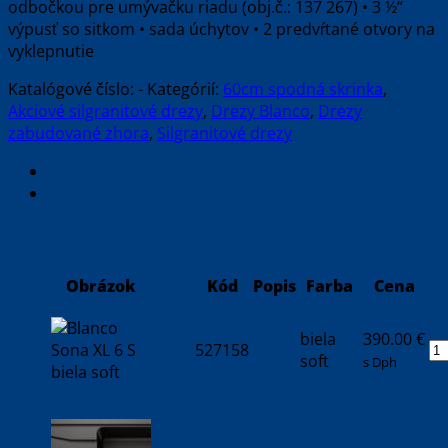
odbočkou pre umývačku riadu (obj.č.: 137 267) • 3 ½“
výpusť so sitkom • sada úchytov • 2 predvŕtané otvory na
vyklepnutie
Katalógové číslo:
-
Kategórií:
60cm spodná skrinka
,
Akciové silgranitové drezy
,
Drezy Blanco
,
Drezy
zabudované zhora
,
Silgranitové drezy
Dostupné varianty
Obrázok
Kód
Popis
Farba
Cena
biela
390.00
€
527158
soft
s Dph