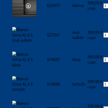
390.00
€
525977
čierna
s Dph
sivá
390.00
€
527341
vulkán
s Dph
390.00
€
519697
káva
s Dph
390.00
€
519696
tartufo
s Dph
390.00
€