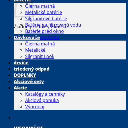
Čierna matná
Metalické batérie
Silgranitové batérie
Batérie na filtrovanú vodu
Žiadne produkty v košíku.
Batérie pred okno
Vrátiť sa do obchodu
Dávkovače
Čierna matná
Metalické
Silgranit Look
drviče
triedený odpad
DOPLNKY
Akciové sety
Akcie
Katalógy a cenníky
Akciová ponuka
Výpredaj