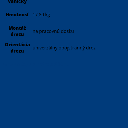
vaničky
Hmotnosť
17,80 kg
Montáž
na pracovnú dosku
drezu
Orientácia
univerzálny obojstranný drez
drezu
Možno by sa Vám páčilo…