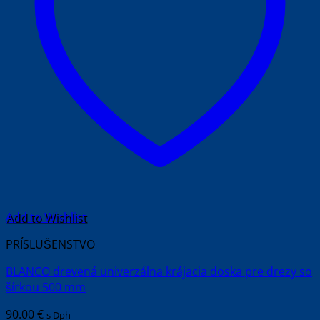
Add to Wishlist
PRÍSLUŠENSTVO
BLANCO drevená univerzálna krájacia doska pre drezy so
šírkou 500 mm
90.00
€
s Dph