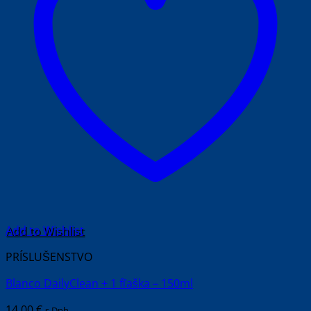
Add to Wishlist
PRÍSLUŠENSTVO
Blanco DailyClean + 1 fľaška – 150ml
14.00
€
s Dph