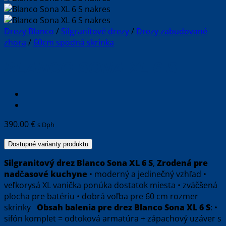
Drezy Blanco
/
Silgranitové drezy
/
Drezy zabudované
zhora
/
60cm spodná skrinka
BLANCO SONA XL 6 S
390.00
€
s Dph
Dostupné varianty produktu
Silgranitový drez
Blanco Sona XL 6 S
,
Zrodená pre
nadčasové kuchyne
• moderný a jedinečný vzhľad •
veľkorysá XL vanička ponúka dostatok miesta • zväčšená
plocha pre batériu • dobrá voľba pre 60 cm rozmer
skrinky
Obsah balenia pre drez Blanco Sona XL 6 S
: •
sifón komplet = odtoková armatúra + zápachový uzáver s