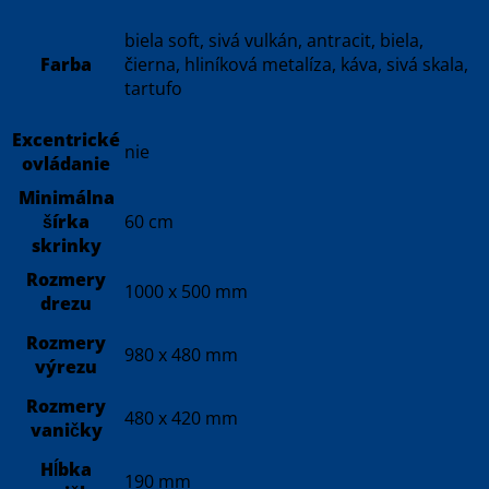
biela soft, sivá vulkán, antracit, biela,
Farba
čierna, hliníková metalíza, káva, sivá skala,
tartufo
Excentrické
nie
ovládanie
Minimálna
šírka
60 cm
skrinky
Rozmery
1000 x 500 mm
drezu
Rozmery
980 x 480 mm
výrezu
Rozmery
480 x 420 mm
vaničky
Hĺbka
190 mm