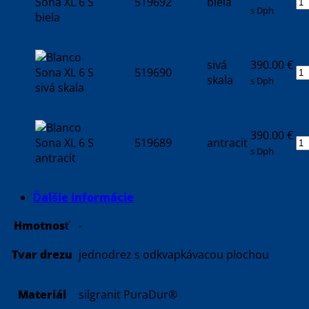
519692
biela
s Dph
sivá
390.00
€
519690
skala
s Dph
390.00
€
519689
antracit
s Dph
Ďalšie informácie
Hmotnosť
-
Tvar drezu
jednodrez s odkvapkávacou plochou
Materiál
silgranit PuraDur®