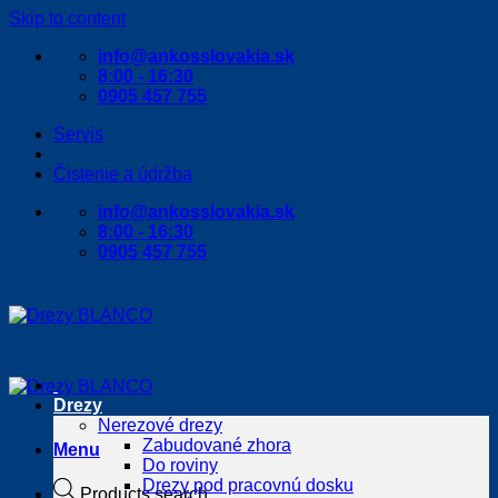
Skip to content
info@ankosslovakia.sk
8:00 - 16:30
0905 457 755
Servis
Čistenie a údržba
info@ankosslovakia.sk
8:00 - 16:30
0905 457 755
Drezy
Nerezové drezy
Zabudované zhora
Menu
Do roviny
Drezy pod pracovnú dosku
Products search