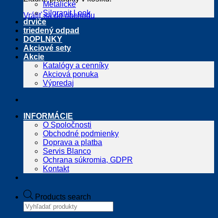
Metalické
Silgranit Look
Vrátiť sa do obchodu
drviče
triedený odpad
DOPLNKY
Akciové sety
Akcie
Katalógy a cenníky
Akciová ponuka
Výpredaj
INFORMÁCIE
O Spoločnosti
Obchodné podmienky
Doprava a platba
Servis Blanco
Ochrana súkromia, GDPR
Kontakt
Products search