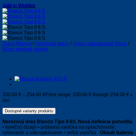
Add to Wishlist
Drezy Blanco
/
Nerezové drezy
/
Drezy zabudované zhora
/
60cm spodná skrinka
BLANCO TIPO II 6 S
200.00
€
–
254.00
€
Price range: 200.00 € through 254.00 €
s
Dph
Dostupné varianty produktu
Nerezový drez Blanco Tipo II 6S,
Nová definícia pohodlia
• funkčný dizajn • prídavná vanička na oplachovanie,
vylievanie a odkvapkávanie • veľká vanička
Obsah balenia