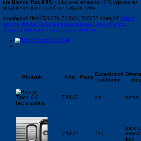
pre Blanco Tipo II 6S
: • odtoková armatúra • 3 ½ výpuste so
sitkami • tesniace gumičky • sada úchytov
Katalógové číslo:
526620, 526621, 526622
Kategórií:
60cm
spodná skrinka
,
Akciové nerezové drezy
,
Drezy Blanco
,
Drezy zabudované zhora
,
Nerezové drezy
Dostupné varianty
Excentrické
Orient
Obrázok
Kód
Popis
ovládanie
dre
526620
nie
rohový 
univerz
526622
áno
obojstr
drez