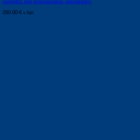
excentra, bez príslušenstva, obojstranný
260.00
€
s Dph