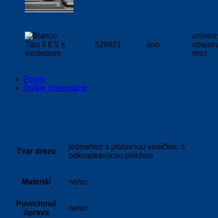
univerz
526621
áno
obojstr
drez
Popis
Ďalšie informácie
jednodrez s prídavnou vaničkou a
Tvar drezu
odkvapkávacou plochou
Materiál
nerez
Povrchová
nerez
úprava