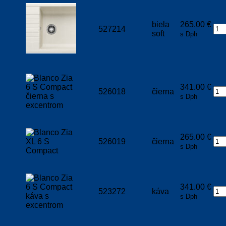
biela
265.00
€
527214
soft
s Dph
341.00
€
526018
čierna
s Dph
265.00
€
526019
čierna
s Dph
341.00
€
523272
káva
s Dph