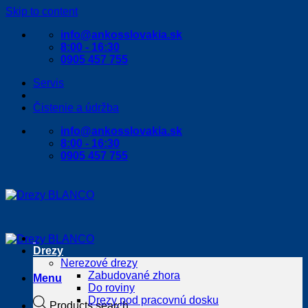
Skip to content
info@ankosslovakia.sk
8:00 - 16:30
0905 457 755
Servis
Čistenie a údržba
info@ankosslovakia.sk
8:00 - 16:30
0905 457 755
Drezy
Nerezové drezy
Zabudované zhora
Menu
Do roviny
Drezy pod pracovnú dosku
Products search