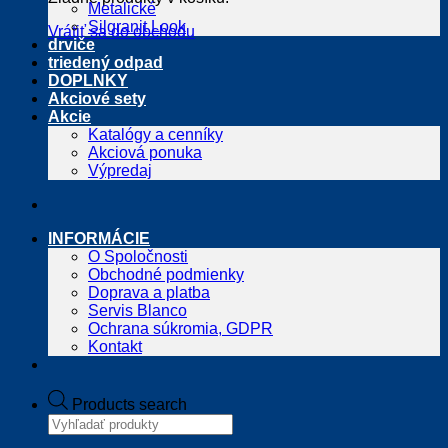
Metalické
Silgranit Look
Vrátiť sa do obchodu
drviče
triedený odpad
DOPLNKY
Akciové sety
Akcie
Katalógy a cenníky
Akciová ponuka
Výpredaj
INFORMÁCIE
O Spoločnosti
Obchodné podmienky
Doprava a platba
Servis Blanco
Ochrana súkromia, GDPR
Kontakt
Products search