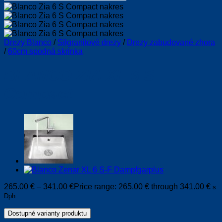
Drezy Blanco
/
Silgranitové drezy
/
Drezy zabudované zhora
/
60cm spodná skrinka
BLANCO ZIA XL 6 S
Compact
265.00
€
–
341.00
€
Price range: 265.00 € through 341.00 €
s
Dph
Dostupné varianty produktu