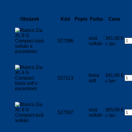
Dostupné varianty
Obrázok
Kód
Popis
Farba
Cena
sivá
341.00
€
527396
vulkán
s Dph
biela
341.00
€
527213
soft
s Dph
sivá
265.00
€
527397
vulkán
s Dph