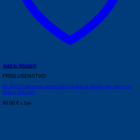
Add to Wishlist
PRÍSLUŠENSTVO
BLANCO drevená univerzálna krájacia doska pre drezy so
šírkou 500 mm
90.00
€
s Dph
Súvisiace produkty