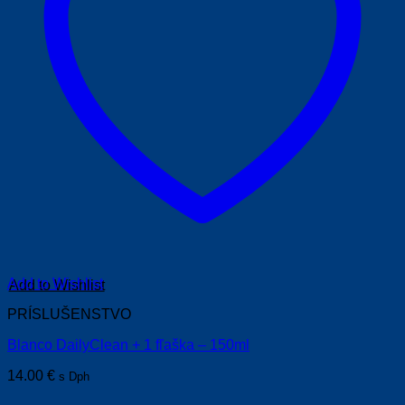
Add to Wishlist
PRÍSLUŠENSTVO
Blanco DailyClean + 1 fľaška – 150ml
14.00
€
s Dph