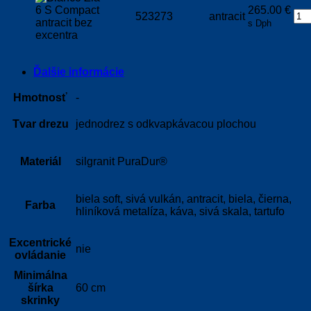
265.00
€
523273
antracit
s Dph
Ďalšie informácie
Hmotnosť
-
Tvar drezu
jednodrez s odkvapkávacou plochou
Materiál
silgranit PuraDur®
biela soft, sivá vulkán, antracit, biela, čierna,
Farba
hliníková metalíza, káva, sivá skala, tartufo
Excentrické
nie
ovládanie
Minimálna
šírka
60 cm
skrinky