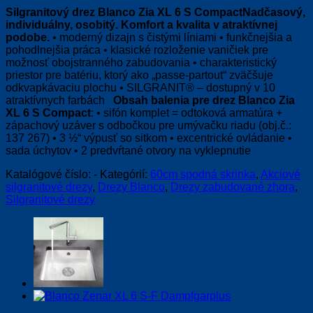
Silgranitový drez
Blanco Zia XL 6 S Compact
Nadčasový,
individuálny, osobitý. Komfort a kvalita v atraktívnej
podobe.
• moderný dizajn s čistými líniami • funkčnejšia a
pohodlnejšia práca • klasické rozloženie vaničiek pre
možnosť obojstranného zabudovania • charakteristický
priestor pre batériu, ktorý ako „passe-partout“ zväčšuje
odkvapkávaciu plochu • SILGRANIT® – dostupný v 10
atraktívnych farbách
Obsah balenia pre drez Blanco Zia
XL 6 S Compact
: • sifón komplet = odtoková armatúra +
zápachový uzáver s odbočkou pre umývačku riadu (obj.č.:
137 267) • 3 ½“ výpusť so sitkom • excentrické ovládanie •
sada úchytov • 2 predvŕtané otvory na vyklepnutie
Katalógové číslo:
-
Kategórií:
60cm spodná skrinka
,
Akciové
silgranitové drezy
,
Drezy Blanco
,
Drezy zabudované zhora
,
Silgranitové drezy