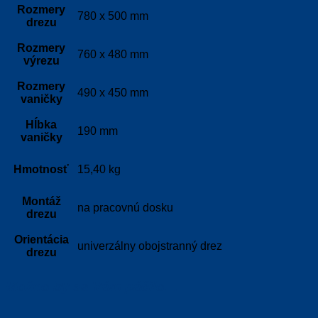
Rozmery
780 x 500 mm
drezu
Rozmery
760 x 480 mm
výrezu
Rozmery
490 x 450 mm
vaničky
Hĺbka
190 mm
vaničky
Hmotnosť
15,40 kg
Montáž
na pracovnú dosku
drezu
Orientácia
univerzálny obojstranný drez
drezu
Možno by sa Vám páčilo…