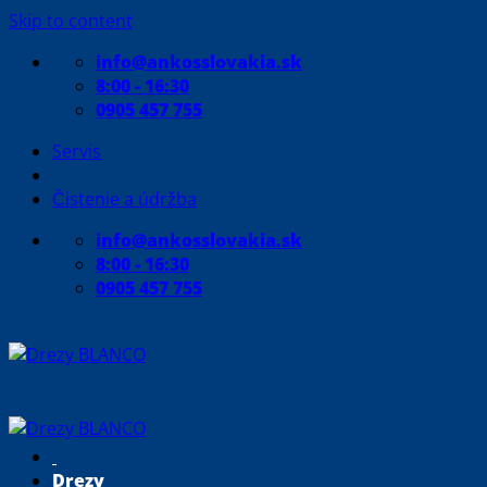
Skip to content
info@ankosslovakia.sk
8:00 - 16:30
0905 457 755
Servis
Čistenie a údržba
info@ankosslovakia.sk
8:00 - 16:30
0905 457 755
Drezy