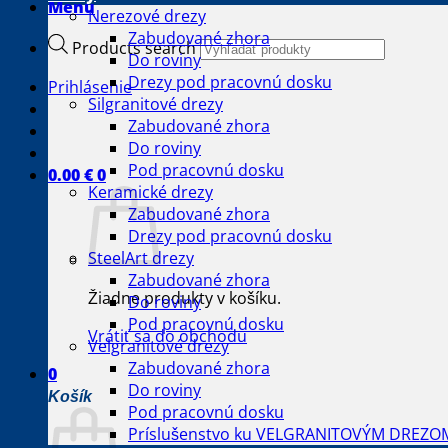
Menu
Nerezové drezy
Zabudované zhora
Products search
Do roviny
Drezy pod pracovnú dosku
Prihlásenie
Silgranitové drezy
Zabudované zhora
Do roviny
Pod pracovnú dosku
0.00
€
0
Keramické drezy
Zabudované zhora
Drezy pod pracovnú dosku
SteelArt drezy
Zabudované zhora
Žiadne produkty v košíku.
Do roviny
Pod pracovnú dosku
Vrátiť sa do obchodu
Velgranitové drezy
Zabudované zhora
0
Do roviny
Košík
Pod pracovnú dosku
Príslušenstvo ku VELGRANITOVÝM DREZO