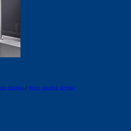
vnou doskou
/
90cm spodná skrinka
F/A