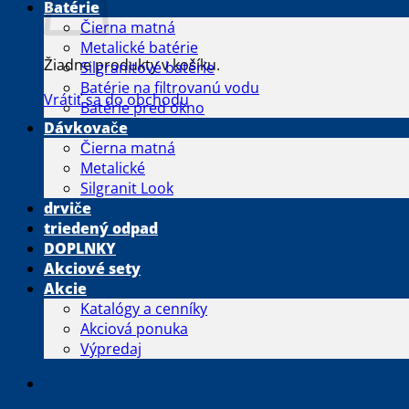
Batérie
Čierna matná
Metalické batérie
Žiadne produkty v košíku.
Silgranitové batérie
Batérie na filtrovanú vodu
Vrátiť sa do obchodu
Batérie pred okno
Dávkovače
Čierna matná
Metalické
Silgranit Look
drviče
triedený odpad
DOPLNKY
Akciové sety
Akcie
Katalógy a cenníky
Akciová ponuka
Výpredaj