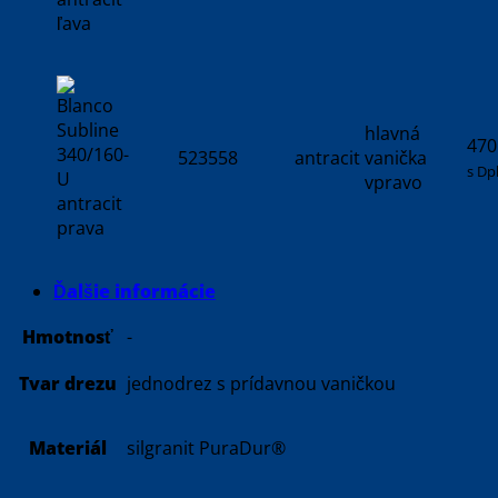
hlavná
470
523558
antracit
vanička
s Dp
vpravo
Ďalšie informácie
Hmotnosť
-
Tvar drezu
jednodrez s prídavnou vaničkou
Materiál
silgranit PuraDur®