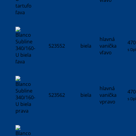
hlavná
470
523552
biela
vanička
s Dp
vľavo
hlavná
470
523562
biela
vanička
s Dp
vpravo