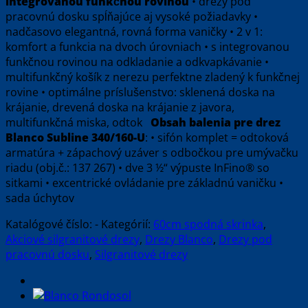
integrovanou funkčnou rovinou
• drezy pod
pracovnú dosku spĺňajúce aj vysoké požiadavky •
nadčasovo elegantná, rovná forma vaničky • 2 v 1:
komfort a funkcia na dvoch úrovniach • s integrovanou
funkčnou rovinou na odkladanie a odkvapkávanie •
multifunkčný košík z nerezu perfektne zladený k funkčnej
rovine • optimálne príslušenstvo: sklenená doska na
krájanie, drevená doska na krájanie z javora,
multifunkčná miska, odtok
Obsah balenia pre drez
Blanco Subline 340/160-U
: • sifón komplet = odtoková
armatúra + zápachový uzáver s odbočkou pre umývačku
riadu (obj.č.: 137 267) • dve 3 ½“ výpuste InFino® so
sitkami • excentrické ovládanie pre základnú vaničku •
sada úchytov
Katalógové číslo:
-
Kategórií:
60cm spodná skrinka
,
Akciové silgranitové drezy
,
Drezy Blanco
,
Drezy pod
pracovnú dosku
,
Silgranitové drezy