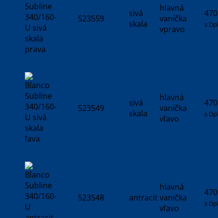
hlavná
sivá
470
523559
vanička
skala
s Dp
vpravo
hlavná
sivá
470
523549
vanička
skala
s Dp
vľavo
hlavná
470
523548
antracit
vanička
s Dp
vľavo