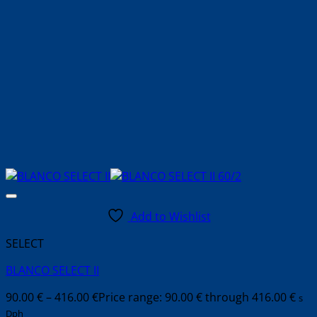
Add to Wishlist
SELECT
BLANCO SELECT II
90.00
€
–
416.00
€
Price range: 90.00 € through 416.00 €
s
Dph