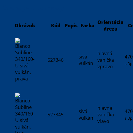
Dostupné varianty
Orientácia
Obrázok
Kód
Popis
Farba
C
drezu
hlavná
sivá
470
527346
vanička
vulkán
s Dp
vpravo
hlavná
sivá
470
527345
vanička
vulkán
s Dp
vľavo