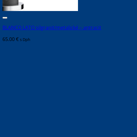
BLANCO LATO silgranit/metalické – antracit
65.00
€
s Dph