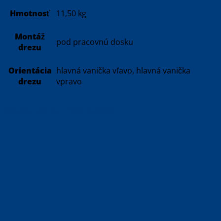
Hmotnosť
11,50 kg
Montáž
pod pracovnú dosku
drezu
Orientácia
hlavná vanička vľavo, hlavná vanička
drezu
vpravo
Možno by sa Vám páčilo…