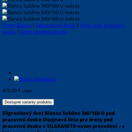
Drezy Blanco
/
Silgranitové drezy
/
Drezy pod pracovnú
dosku
/
60cm spodná skrinka
BLANCO SUBLINE 340/160-
U
470.00
€
s Dph
Dostupné varianty produktu
Silgranitový drez
Blanco Subline 340/160-U
pod
pracovnú dosku
Dizajnová línia pre drezy pod
pracovnú dosku v SILGRANIT®-ovom prevedení – s