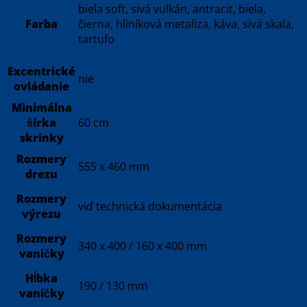
biela soft, sivá vulkán, antracit, biela,
Farba
čierna, hliníková metalíza, káva, sivá skala,
tartufo
Excentrické
nie
ovládanie
Minimálna
šírka
60 cm
skrinky
Rozmery
555 x 460 mm
drezu
Rozmery
viď technická dokumentácia
výrezu
Rozmery
340 x 400 / 160 x 400 mm
vaničky
Hĺbka
190 / 130 mm
vaničky