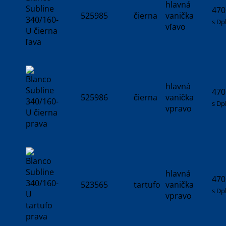
hlavná
470
525985
čierna
vanička
s Dp
vľavo
hlavná
470
525986
čierna
vanička
s Dp
vpravo
hlavná
470
523565
tartufo
vanička
s Dp
vpravo