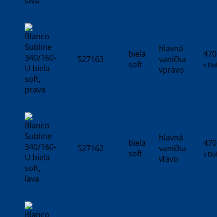
hlavná
biela
470
527163
vanička
soft
s Dp
vpravo
hlavná
biela
470
527162
vanička
soft
s Dp
vľavo