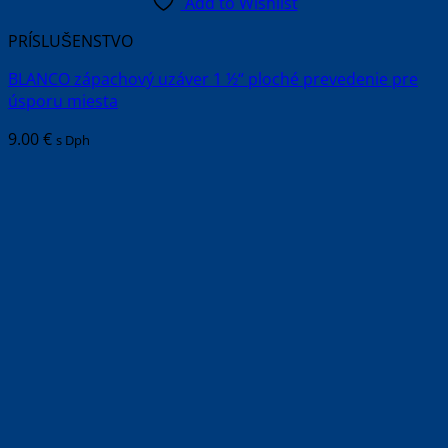
Add to Wishlist
PRÍSLUŠENSTVO
BLANCO zápachový uzáver 1 ½“ ploché prevedenie pre
úsporu miesta
9.00
€
s Dph