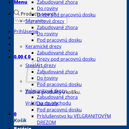
Menu
Zabudované zhora
Do roviny
Products search
Drezy pod pracovnú dosku
Silgranitové drezy
Zabudované zhora
Prihlásenie
Do roviny
Pod pracovnú dosku
Keramické drezy
Zabudované zhora
0.00
€
0
Drezy pod pracovnú dosku
SteelArt drezy
Zabudované zhora
Do roviny
Pod pracovnú dosku
Velgranitové drezy
Žiadne produkty v košíku.
Zabudované zhora
Vrátiť sa do obchodu
Do roviny
Pod pracovnú dosku
0
Príslušenstvo ku VELGRANITOVÝM
Košík
DREZOM
Batérie