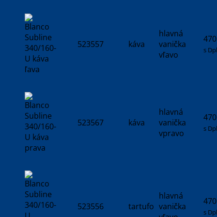
hlavná
470
523557
káva
vanička
s Dp
vľavo
hlavná
470
523567
káva
vanička
s Dp
vpravo
hlavná
470
523556
tartufo
vanička
s Dp
vľavo