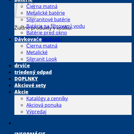
Čierna matná
Metalické batérie
Silgranitové batérie
Batérie na filtrovanú vodu
Žiadne produkty v košíku.
Batérie pred okno
Vrátiť sa do obchodu
Dávkovače
Čierna matná
Metalické
Silgranit Look
drviče
triedený odpad
DOPLNKY
Akciové sety
Akcie
Katalógy a cenníky
Akciová ponuka
Výpredaj